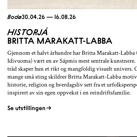
Bodø
30.04.26 — 16.08.26
HISTORJÁ
BRITTA MARAKATT-LABBA
Gjennom et halvt århundre har Britta Marakatt-Labba (f
Idivuoma) vært en av Sápmis mest sentrale kunstnere.
tråd skaper hun et rikt og mangfoldig visuelt univers
mange små sting skildrer Britta Marakatt-Labba motiv
historie, religion og hverdagsliv sett fra et urfolkspersp
inspirert av sin egen oppvekst i en reindriftsfamilie.
Se utstillingen