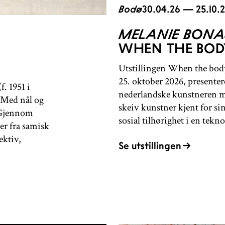
Bodø
30.04.26 — 25.10.
MELANIE BON
WHEN THE BODY
Utstillingen When the body 
25. oktober 2026, presentere
. 1951 i
nederlandske kunstneren m
 Med nål og
skeiv kunstner kjent for si
. Gjennom
sosial tilhørighet i en tekno
er fra samisk
ektiv,
Se utstillingen