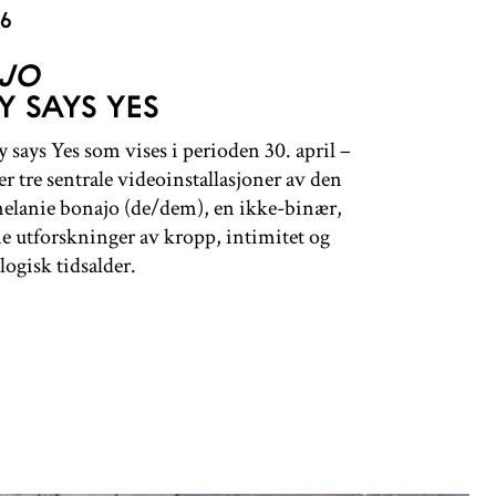
26
AJO
 SAYS YES
says Yes som vises i perioden 30. april –
r tre sentrale videoinstallasjoner av den
elanie bonajo (de/dem), en ikke-binær,
ne utforskninger av kropp, intimitet og
logisk tidsalder.