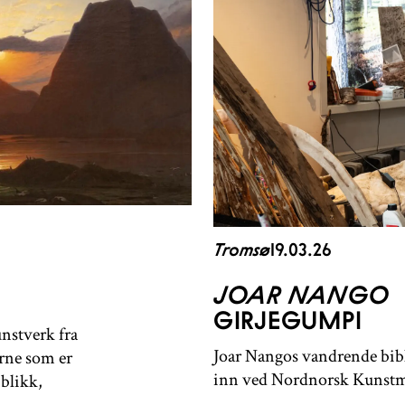
Tromsø
19.03.26
JOAR NANGO
GIRJEGUMPI
unstverk fra
Joar Nangos vandrende bibli
rne som er
inn ved Nordnorsk Kunstm
 blikk,