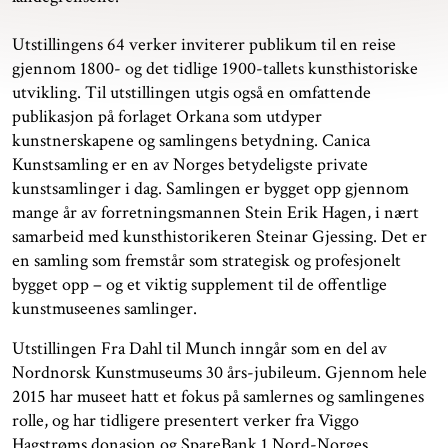
Utstillingens 64 verker inviterer publikum til en reise
gjennom 1800- og det tidlige 1900-tallets kunsthistoriske
utvikling. Til utstillingen utgis også en omfattende
publikasjon på forlaget Orkana som utdyper
kunstnerskapene og samlingens betydning. Canica
Kunstsamling er en av Norges betydeligste private
kunstsamlinger i dag. Samlingen er bygget opp gjennom
mange år av forretningsmannen Stein Erik Hagen, i nært
samarbeid med kunsthistorikeren Steinar Gjessing. Det er
en samling som fremstår som strategisk og profesjonelt
bygget opp – og et viktig supplement til de offentlige
kunstmuseenes samlinger.
Utstillingen Fra Dahl til Munch inngår som en del av
Nordnorsk Kunstmuseums 30 års-jubileum. Gjennom hele
2015 har museet hatt et fokus på samlernes og samlingenes
rolle, og har tidligere presentert verker fra Viggo
Hagstrøms donasjon og SpareBank 1 Nord-Norges