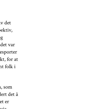
v det
pektiv,
og
ådet var
tesporter
kt, for at
t folk i
m, som
ert det å
et er
 via