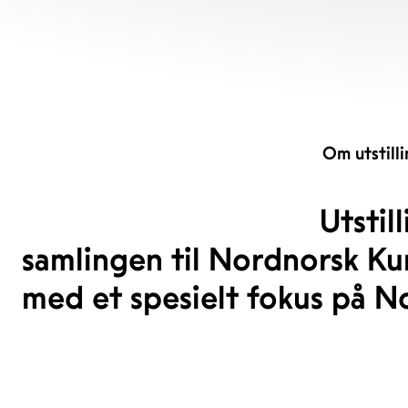
Om utstill
Utstil
samlingen til Nordnorsk Ku
med et spesielt fokus på N