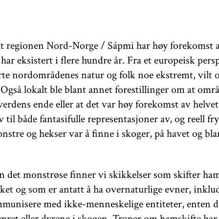
t regionen Nord-Norge / Sápmi har høy forekomst a
ar eksistert i flere hundre år. Fra et europeisk pers
rte nordområdenes natur og folk noe ekstremt, vilt 
. Også lokalt ble blant annet forestillinger om at omr
 verdens ende eller at det var høy forekomst av helve
 til både fantasifulle representasjoner av, og reell fry
onstre og hekser var å finne i skoger, på havet og blan
en det monstrøse finner vi skikkelser som skifter ha
ket og som er antatt å ha overnaturlige evner, inklud
unisere med ikke-menneskelige entiteter, enten d
været eller dyrene i skogen. Troper om hamskifte har