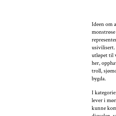
Ideen om a
monstrøse h
represente
usivilisert
utløpet til
her, opphav
troll, sjøm
bygda.
I kategori
lever i mør
kunne komm
djevelen, 