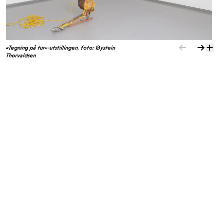
«Tegning på tur»-utstillingen, foto: Øystein
Thorvaldsen
Lise Dahl ved Nordnorsk
Kuratorisk konsept av:
Kunstmuseum.
Gjenreisningsmuseet i Hammerfest,
Samarbeidspartnere:
Nordkappmuseet i Honningsvåg, Pikene på Broen i
Kirkenes, og Tegneforbundet i Oslo.