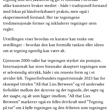
ulike kunstnere bruker mediet - både i tradisjonell forstand
med fokus på håndverksbasert praksis, men også i
eksperimentell forstand. Her tar tegningene
tredimensjonale former og inkluderer tegninger uten
regler.
Utstillingen viser hvordan en kurator kan tenke om
utstillinger - hvordan den kan formidle tanken eller ideen
om at tegning egentlig kan være alt.
Gjennom 2000-tallet har tegningen styrket sin posisjon.
Internasjonalt har store biennaler akseptert tegningen som
et selvstendig uttrykk, både i sin reneste form og i et
utvidet felt. Tegnerforbundets tegnetriennale 2023 har for
eksempel tittelen "All that Lies Between" og vil undersøke
forholdet mellom det skrevne og det tegnede, det sagte og
det usagte, og alt som ligger imellom. "All that Lies
Between" markerer også en felles drivkraft med "Tegning
på tur" om å hylle tegningen og den friheten som tegningen