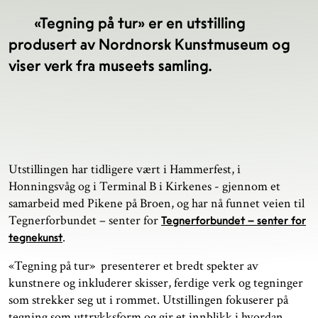
«Tegning på tur» er en utstilling
produsert av Nordnorsk Kunstmuseum og
viser verk fra museets samling.
Utstillingen har tidligere vært i Hammerfest, i
Honningsvåg og i Terminal B i Kirkenes - gjennom et
samarbeid med Pikene på Broen, og har nå funnet veien til
Tegnerforbundet – senter for
Tegnerforbundet – senter for
.
tegnekunst
«Tegning på tur» presenterer et bredt spekter av
kunstnere og inkluderer skisser, ferdige verk og tegninger
som strekker seg ut i rommet. Utstillingen fokuserer på
tegning som uttrykksform og gir et innblikk i hvordan