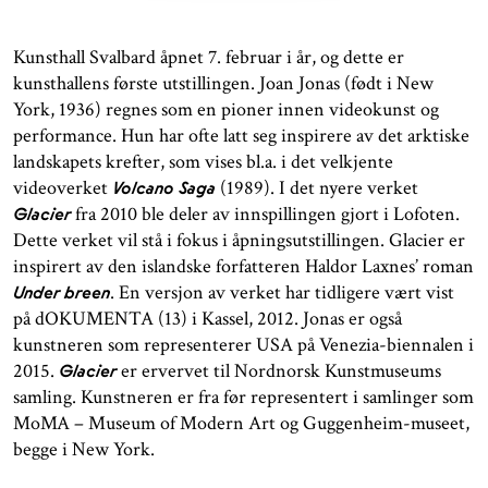
Kunsthall Svalbard åpnet 7. februar i år, og dette er
kunsthallens første utstillingen. Joan Jonas (født i New
York, 1936) regnes som en pioner innen videokunst og
performance. Hun har ofte latt seg inspirere av det arktiske
landskapets krefter, som vises bl.a. i det velkjente
videoverket
(1989). I det nyere verket
Volcano Saga
fra 2010 ble deler av innspillingen gjort i Lofoten.
Glacier
Dette verket vil stå i fokus i åpningsutstillingen. Glacier er
inspirert av den islandske forfatteren Haldor Laxnes’ roman
. En versjon av verket har tidligere vært vist
Under breen
på dOKUMENTA (13) i Kassel, 2012. Jonas er også
kunstneren som representerer USA på Venezia-biennalen i
2015.
er ervervet til Nordnorsk Kunstmuseums
Glacier
samling. Kunstneren er fra før representert i samlinger som
MoMA – Museum of Modern Art og Guggenheim-museet,
begge i New York.