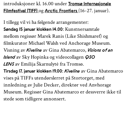
introduksjoner kl. 16.00 under
Tromsø Internasjonale
og
(16-27. januar).
Filmfestival (TIFF)
Arctic Frontiers
I tillegg vil vi ha følgende arrangementer:
: Kunstnersamtale
Søndag 15 januar klokken 14.00
mellom regissør Marek Ranis (Like Shishmaref) og
filmkurator Michael Walsh ved Anchorage Museum.
Visning av
av Gina Abatemarco,
Kivalina
Visions of an
av Sky Hopinka og videocollagen
Island
QSO
av Emilija Škarnulytė fra Tromsø.
LENS
:
av Gina Abatemarco
Tirsdag 17. januar klokken 19.00
Kivalina
vises på TIFFs utendørslerret på Stortorget, med
innledning av Julie Decker, direktør ved Anvhorage
Museum. Regissør Gina Abatemarco er dessverre ikke til
stede som tidligere annonsert.