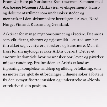
From Up Here på Nordnorsk Kunstmuseum. Sammen med
i Alaska viser vi eksperiment-, kunst-
Anchorage Museum
og dokumentarfilmer som undersøker steder og
mennesker i den sirkumpolare hverdagen i Alaska, Nord-
Norge, Finland, Russland og Grønland.
Arktis er for mange myteomspunnet og eksotisk. Det anses
som vilt, fjernt, uberørt og ugjestmildt – et sted som har
tiltrukket seg eventyrere, forskere og kunstnere. Men til
tross for sin mytologi er ikke Arktis uberørt. Det er et
enormt landområde hvor mennesker bor, lever og påvirker
miljøet rundt seg. Fra innsiden er Arktis et land av
tilpasning, komplekse landskap og allsidig befolkning, som
nå møter nye, globale utfordringer. Filmene søker å fortelle
fra den avmystifiserte innsiden og understreke at «Nord»
er relativt til din posisjon.