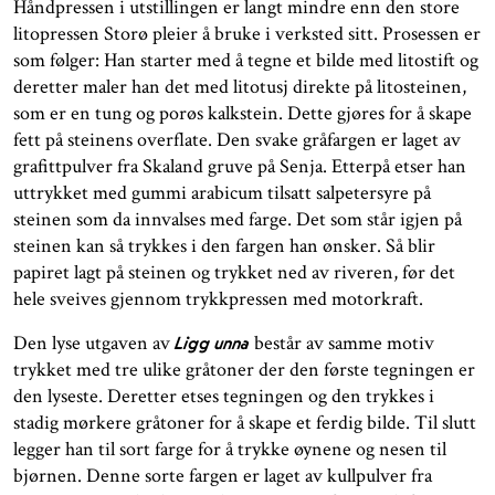
Håndpressen i utstillingen er langt mindre enn den store
litopressen Storø pleier å bruke i verksted sitt. Prosessen er
som følger: Han starter med å tegne et bilde med litostift og
deretter maler han det med litotusj direkte på litosteinen,
som er en tung og porøs kalkstein. Dette gjøres for å skape
fett på steinens overflate. Den svake gråfargen er laget av
grafittpulver fra Skaland gruve på Senja. Etterpå etser han
uttrykket med gummi arabicum tilsatt salpetersyre på
steinen som da innvalses med farge. Det som står igjen på
steinen kan så trykkes i den fargen han ønsker. Så blir
papiret lagt på steinen og trykket ned av riveren, før det
hele sveives gjennom trykkpressen med motorkraft.
Den lyse utgaven av
består av samme motiv
Ligg unna
trykket med tre ulike gråtoner der den første tegningen er
den lyseste. Deretter etses tegningen og den trykkes i
stadig mørkere gråtoner for å skape et ferdig bilde. Til slutt
legger han til sort farge for å trykke øynene og nesen til
bjørnen. Denne sorte fargen er laget av kullpulver fra