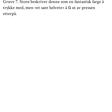
Gruve 7. Storø beskriver denne som en fantastisk farge å
trykke med, men «et sant helvete» å få ut av pressen
etterpå.
Kunsten kjenner ingen (og alle) – språk
Kunsten har sitt eget språk og sin egen betydning som
skjærer igjennom andre konflikter av svart-hvitt tenkning.
Kunsten har i seg håp, tro og ikke minst kjærlighet, sier
Olaf Storø. Som et grep i utstillingen, og i tråd med Storøs
ønske om å fremheve viktigheten av Svalbards
internasjonale samfunn, har vi også oversatt tekstene i
utstillingen til russisk og ukrainsk.
Storø viser til Sysselmester Lars Fause sin uttalelse om å
jobbe for å opprettholde «business as usual» til tross for
krigen i Ukraina. I den spente situasjonen ønsker Storø å
beholde kontakt med sine russiske og ukrainske venner
som han møtte for første gang i 1989. I bosetningene