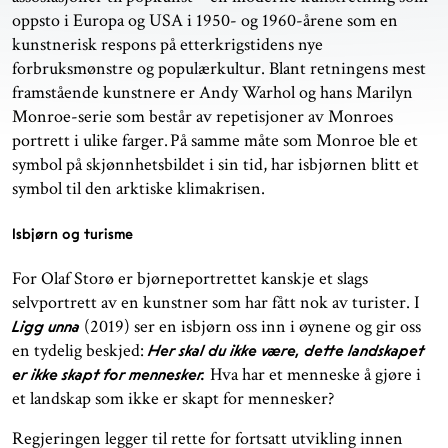
oppsto i Europa og USA i 1950- og 1960-årene som en
kunstnerisk respons på etterkrigstidens nye
forbruksmønstre og populærkultur. Blant retningens mest
framstående kunstnere er Andy Warhol og hans Marilyn
Monroe-serie som består av repetisjoner av Monroes
portrett i ulike farger. På samme måte som Monroe ble et
symbol på skjønnhetsbildet i sin tid, har isbjørnen blitt et
symbol til den arktiske klimakrisen.
Isbjørn og turisme
For Olaf Storø er bjørneportrettet kanskje et slags
selvportrett av en kunstner som har fått nok av turister. I
(2019) ser en isbjørn oss inn i øynene og gir oss
Ligg unna
en tydelig beskjed:
Her skal du ikke være, dette landskapet
Hva har et menneske å gjøre i
er ikke skapt for mennesker.
et landskap som ikke er skapt for mennesker?
Regjeringen legger til rette for fortsatt utvikling innen