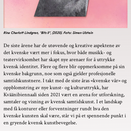
Rina Charlott Lindgren, "Bits II", (2020). Foto: Simen Ulstein
De siste årene har de utøvende og kreative aspektene av
det kvenske vært mer i fokus, hvor både musikk- og
teatervirksomhet har skapt nye arenaer for å uttrykke
kvensk identitet. Flere og flere blir oppmerksomme på sin
kvenske bakgrunn, noe som også gjelder profesjonelle
samtidskunstnere. I takt med de siste åras «kvenske vår» og
oppblomstring av nye kunst- og kulturuttrykk, har
Kväänibiennaali siden 2021 vært en arena for utforskning,
samtaler og visning av kvensk samtidskunst. I et landskap
med få konturer eller forventninger rundt hva den
kvenske kunsten skal være, står vi på et spennende punkt i
en gryende kvensk kunstbevegelse.