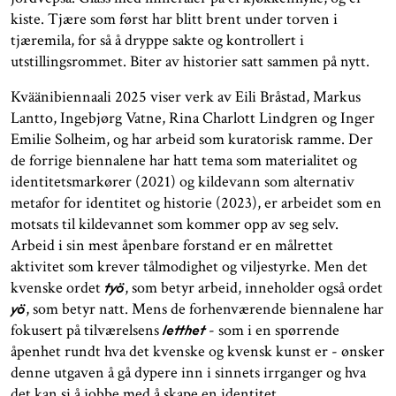
kiste. Tjære som først har blitt brent under torven i
tjæremila, for så å dryppe sakte og kontrollert i
utstillingsrommet. Biter av historier satt sammen på nytt.
Kväänibiennaali 2025 viser verk av Eili Bråstad, Markus
Lantto, Ingebjørg Vatne, Rina Charlott Lindgren og Inger
Emilie Solheim, og har arbeid som kuratorisk ramme. Der
de forrige biennalene har hatt tema som materialitet og
identitetsmarkører (2021) og kildevann som alternativ
metafor for identitet og historie (2023), er arbeidet som en
motsats til kildevannet som kommer opp av seg selv.
Arbeid i sin mest åpenbare forstand er en målrettet
aktivitet som krever tålmodighet og viljestyrke. Men det
kvenske ordet
, som betyr arbeid, inneholder også ordet
työ
, som betyr natt. Mens de forhenværende biennalene har
yö
fokusert på tilværelsens
- som i en spørrende
letthet
åpenhet rundt hva det kvenske og kvensk kunst er - ønsker
denne utgaven å gå dypere inn i sinnets irrganger og hva
det kan si å jobbe med å skape en identitet.