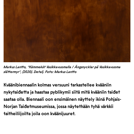
Markus Lantto, "Kämmekät Vasikkavuomalla / Ängsnycklar på Vasikkavuoma
slåttermyr", (2020). Detalj. Foto: Markus Lantto
Kväänibiennaalin kolmas versuuni tarkastellee kvääniin
nykytaiđetta ja haastaa pyblikymii siitä mitä kvääniin taiđet
saataa olla. Biennaali oon ensimäinen näyttely ikinä Pohjais-
Norjan Taiđetmuseumissa, jossa näytethään tyhä värkkii
taitheiliijoilta joila oon kväänijuuret.