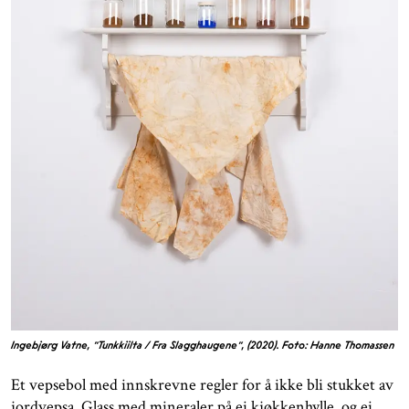
Ingebjørg Vatne, "Tunkkiilta / Fra Slagghaugene", (2020). Foto: Hanne Thomassen
Et vepsebol med innskrevne regler for å ikke bli stukket av
jordvepsa. Glass med mineraler på ei kjøkkenhylle, og ei