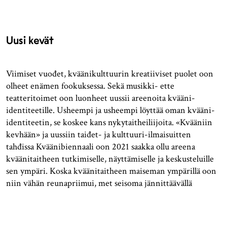
Uusi kevät
Viimiset vuođet, kväänikulttuurin kreatiiviset puolet oon
olheet enämen fookuksessa. Sekä musikki- ette
teatteritoimet oon luonheet uussii areenoita kvääni-
identiteetille. Usheempi ja usheempi löyttää oman kvääni-
identiteetin, se koskee kans nykytaitheiliijoita. «Kvääniin
kevhään» ja uussiin taiđet- ja kulttuuri-ilmaisuitten
tahđissa Kväänibiennaali oon 2021 saakka ollu areena
kväänitaitheen tutkimiselle, näyttämiselle ja keskusteluille
sen ympäri. Koska kväänitaitheen maiseman ympärillä oon
niin vähän reunapriimui, met seisoma jännittäävällä
kohđala uuđessa kväänitaitheen liikkheessä.