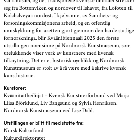
vår landsdel, og det tradisjonelle kvenske området strekker
seg fra Bottenviken og nordover til Ishavet, fra Lofoten til
Kolahalvøya i nordøst. I kjølvannet av Sannhets- og
forsoningskommisjonens arbeid, og en offentlig
unnskyldning for uretten gjort gjennom den harde statlige
fornorskninga, blir Kväänibiennaali 2025 den første
utstillingen noensinne på Nordnorsk Kunstmuseum, som
utelukkende viser verk av kunstnere med kvensk
tilknytning. Det er et historisk øyeblikk og Nordnorsk
Kunstmuseum er stolt av å få være med å skrive kvensk
kunsthistorie.
Kuratorer:
Kväänitaitheiliijat – Kvensk Kunstnerforbund ved Maija
Liisa Björklund, Liv Bangsund og Sylvia Henriksen.
Nordnorsk Kunstmuseum ved Lise Dahl.
Utstillingen er blitt til med støtte fra:
Norsk Kulturfond
Kulturdirektoratet