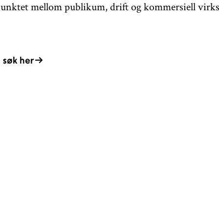
unktet mellom publikum, drift og kommersiell vir
 søk her
ÅPNINGSTIDER
KONTAKT
Facebook