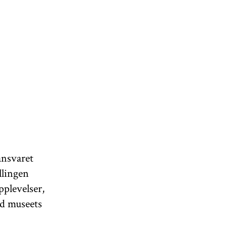
nsvaret
llingen
pplevelser,
ed museets