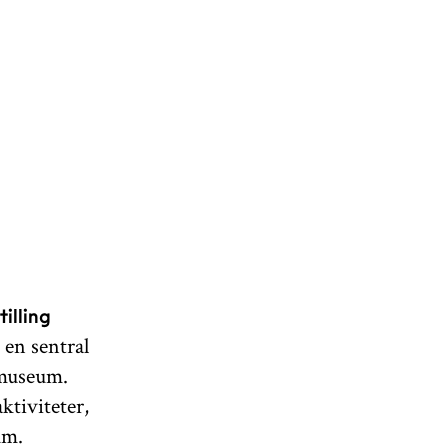
tilling
 en sentral
 museum.
ktiviteter,
eum.