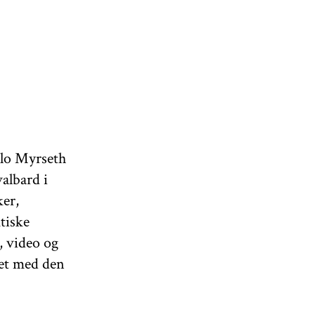
alo Myrseth
albard i
er,
tiske
, video og
et med den
tere sitt