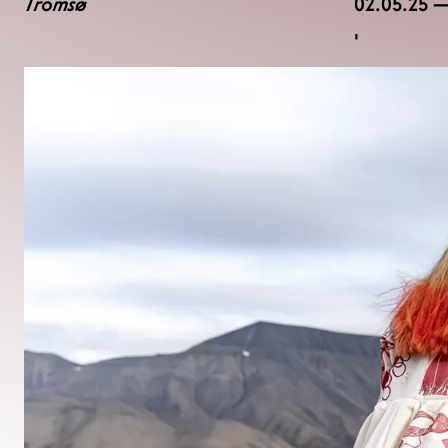
Tromsø
02.05.25 —
,