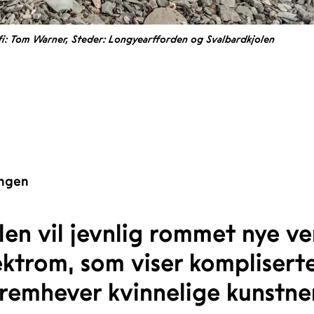
 Tom Warner, Steder: Longyearfforden og Svalbardkjolen
ingen
en vil jevnlig rommet nye ve
ktrom, som viser kompliserte 
remhever kvinnelige kunstner