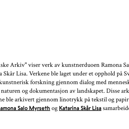
iske Arkiv" viser verk av kunstnerduoen Ramona S
a Skår Lisa. Verkene ble laget under et opphold på Sv
kunstnerisk forskning gjennom dialog med mennesk
i naturen og dokumentasjon av landskapet. Disse ark
ne ble arkivert gjennom linotrykk på tekstil og papir
og
samarbeid
amona Salo Myrseth
Katarina Skår Lisa
yen-baserte filmskaperen
for å dokumen
Tom Warner
 den samiske musikeren og joikeren
Lávre Johan