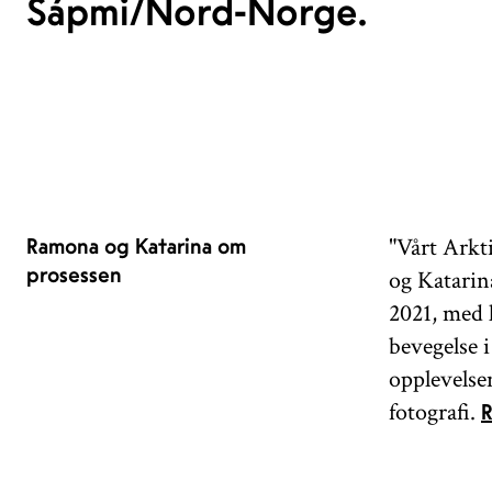
Sápmi/Nord-Norge.
"Vårt Arkt
Ramona og Katarina om
prosessen
og Katarin
2021, med 
bevegelse 
opplevelse
fotografi.
R
Longyearb
arbeid, og