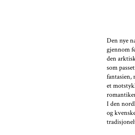
Den nye na
gjennom før
den arktis
som passet
fantasien,
et motstyk
romantiker
I den nord
og kvenske 
tradisjonel