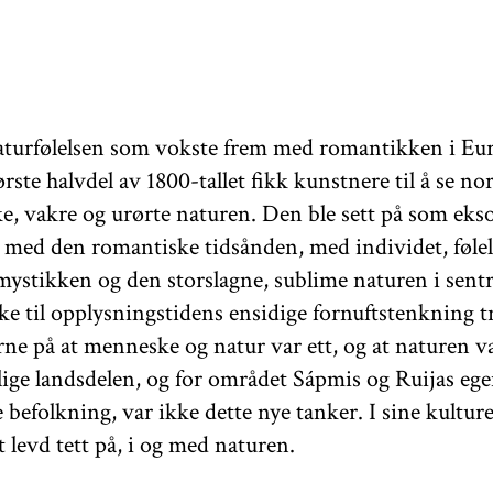
turfølelsen som vokste frem med romantikken i Eu
ste halvdel av 1800-tallet fikk kunstnere til å se nor
ke, vakre og urørte naturen. Den ble sett på som ekso
 med den romantiske tidsånden, med individet, følel
 mystikken og den storslagne, sublime naturen i sen
ke til opplysningstidens ensidige fornuftstenkning 
ne på at menneske og natur var ett, og at naturen var
lige landsdelen, og for området Sápmis og Ruijas eg
befolkning, var ikke dette nye tanker. I sine kultur
t levd tett på, i og med naturen.