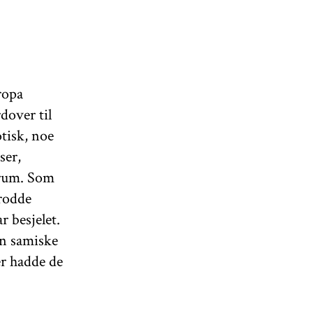
ropa
dover til
tisk, noe
ser,
trum. Som
trodde
 besjelet.
en samiske
er hadde de