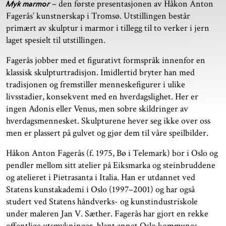
– den første presentasjonen av Håkon Anton
Myk marmor
Fagerås’ kunstnerskap i Tromsø. Utstillingen består
primært av skulptur i marmor i tillegg til to verker i jern
laget spesielt til utstillingen.
Fagerås jobber med et figurativt formspråk innenfor en
klassisk skulpturtradisjon. Imidlertid bryter han med
tradisjonen og fremstiller menneskefigurer i ulike
livsstadier, konsekvent med en hverdagslighet. Her er
ingen Adonis eller Venus, men sobre skildringer av
hverdagsmennesket. Skulpturene hever seg ikke over oss
men er plassert på gulvet og gjør dem til våre speilbilder.
Håkon Anton Fagerås (f. 1975, Bø i Telemark) bor i Oslo og
pendler mellom sitt atelier på Eiksmarka og steinbruddene
og atelieret i Pietrasanta i Italia. Han er utdannet ved
Statens kunstakademi i Oslo (1997–2001) og har også
studert ved Statens håndverks- og kunstindustriskole
under maleren Jan V. Sæther. Fagerås har gjort en rekke
offentlige utsmykninger, blant annet Oslo kommunes