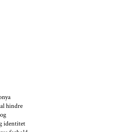
Sonya
kal hindre
 og
 identitet