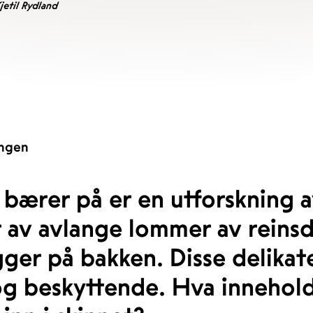
jetil Rydland
ingen
 bærer på er en utforskning a
r av avlange lommer av reins
ligger på bakken. Disse delik
g beskyttende. Hva innehold