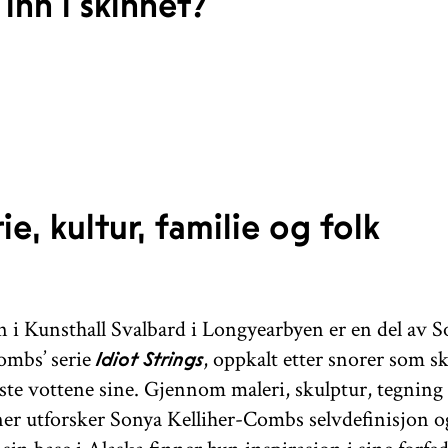
inn i skinnet?
ie, kultur, familie og folk
en i Kunsthall Svalbard i Longyearbyen er en del av 
ombs’ serie
, oppkalt etter snorer som s
Idiot Strings
iste vottene sine. Gjennom maleri, skulptur, tegning
oner utforsker Sonya Kelliher-Combs selvdefinisjon og