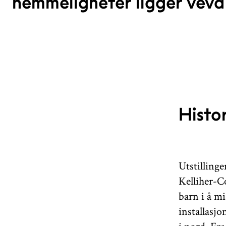
hemmeligheter ligger vevd 
Histor
Utstilling
Kelliher-C
barn i å m
installasj