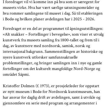
I foredraget vil vi komme inn på hva som er særegent for
museets virke. Hva har vært særlige satsningsområder og
hva rommer samlingene til museet i dag. Så til etableringen
i Bodø og hvilken planer avdelingen har i 2025 - 2026.
Foredraget er en del av programmet til åpningsutstillingen:
«Alt snakker – Fortellinger i bevegelse», som viser et utvalg
kunstverk fra museets samling fra 1800-tallet og frem til i
dag, av kunstnere med nordnorsk, samisk, norsk og
internasjonal bakgrunn. Sammenstillingen av historiske og
nyere kunstverk utforsker samfunnsaktuelle
problemstillinger, og bringer samlingen inn i nye og gamle
fortellinger om det kulturelt mangfoldige Nord-Norge og
området Sápmi.
Kristoffer Dolmen (f. 1973), er prosjektleder for oppstart
av nytt museum i Bodø for Nordnorsk kunstmuseum, han
har ansvar for daglig drift av avdelingen, samt å utvikle og
gjennomføre en serie med program og arrangementer i