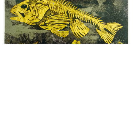
Bodø
25.02.25 — 31.08.25
ÅPNINGSUTSTILLING
ALT SNAKKER – FORTELLINGER I
BEVEGELSE
Vi ønsker velkommen til vår nye museumsavdeling i Bodø/Bådåddjo
med utstillingen «Alt snakker – Fortellinger i bevegelse». Utstillingen
viser et utvalg kunstverk fra museets samling fra 1800-tallet og frem til i
dag, av kunstnere med nordnorsk, samisk, norsk og internasjonal
bakgrunn.