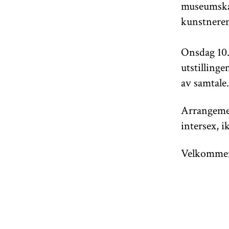
museumskaf
kunstneren
Onsdag 10. 
utstilling
av samtale.
Arrangemen
intersex, i
Velkommen