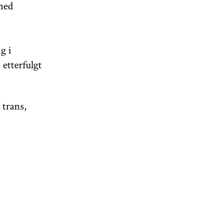
 med
g i
etterfulgt
 trans,