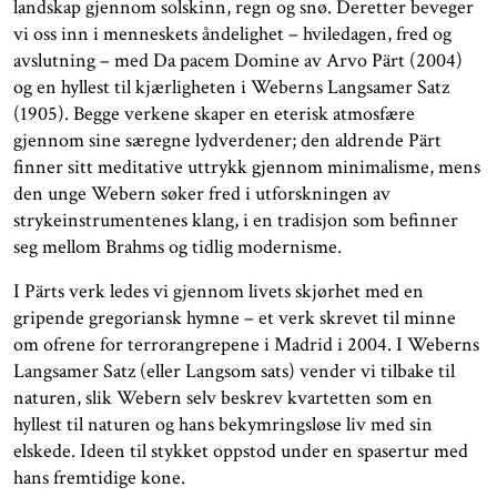
landskap gjennom solskinn, regn og snø. Deretter beveger
vi oss inn i menneskets åndelighet – hviledagen, fred og
avslutning – med Da pacem Domine av Arvo Pärt (2004)
og en hyllest til kjærligheten i Weberns Langsamer Satz
(1905). Begge verkene skaper en eterisk atmosfære
gjennom sine særegne lydverdener; den aldrende Pärt
finner sitt meditative uttrykk gjennom minimalisme, mens
den unge Webern søker fred i utforskningen av
strykeinstrumentenes klang, i en tradisjon som befinner
seg mellom Brahms og tidlig modernisme.
I Pärts verk ledes vi gjennom livets skjørhet med en
gripende gregoriansk hymne – et verk skrevet til minne
om ofrene for terrorangrepene i Madrid i 2004. I Weberns
Langsamer Satz (eller Langsom sats) vender vi tilbake til
naturen, slik Webern selv beskrev kvartetten som en
hyllest til naturen og hans bekymringsløse liv med sin
elskede. Ideen til stykket oppstod under en spasertur med
hans fremtidige kone.