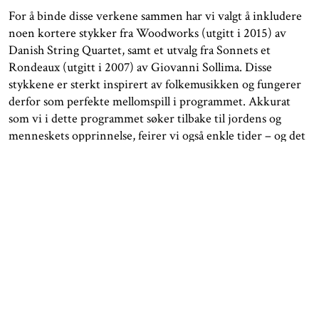
For å binde disse verkene sammen har vi valgt å inkludere
noen kortere stykker fra Woodworks (utgitt i 2015) av
Danish String Quartet, samt et utvalg fra Sonnets et
Rondeaux (utgitt i 2007) av Giovanni Sollima. Disse
stykkene er sterkt inspirert av folkemusikken og fungerer
derfor som perfekte mellomspill i programmet. Akkurat
som vi i dette programmet søker tilbake til jordens og
menneskets opprinnelse, feirer vi også enkle tider – og det
er nettopp det folkemusikken uttrykker: det
mellommenneskelige, gjennom musikk og glede.
La oss ta reisen sammen, gjennom Tidens Ekko.
Medvirkende musikere:
Inga Gorset – Fiolin
Ragna Rian - Fiolin
Kaat Schraepen - Bratsj