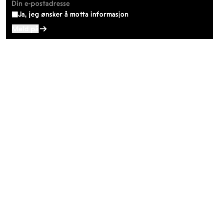
Ja, jeg ønsker å motta informasjon
ÅPNINGSTIDER
KONTAKT
Facebook
TROMSØ
Instagram
Nordnorsk Kunstmuseum