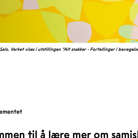
o. Verket vises i utstillingen "Alt snakker - Fortellinger i bevegels
ementet
men til å lære mer om samisk