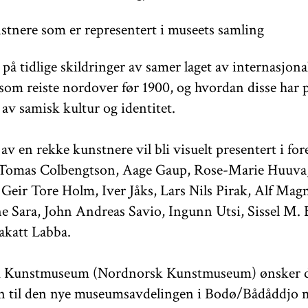
stnere som er representert i museets samling
 på tidlige skildringer av samer laget av internasjona
som reiste nordover før 1900, og hvordan disse har 
 av samisk kultur og identitet.
v en rekke kunstnere vil bli visuelt presentert i for
 Tomas Colbengtson, Aage Gaup, Rose-Marie Huuva,
 Geir Tore Holm, Iver Jåks, Lars Nils Pirak, Alf Magn
 Sara, John Andreas Savio, Ingunn Utsi, Sissel M. 
akatt Labba.
 Kunstmuseum (Nordnorsk Kunstmuseum) ønsker 
 til den nye museumsavdelingen i Bodø/Bådåddjo 