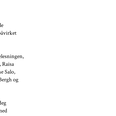
le
påvirket
elesningen,
 Raisa
e Salo,
Bergh og
deg
med