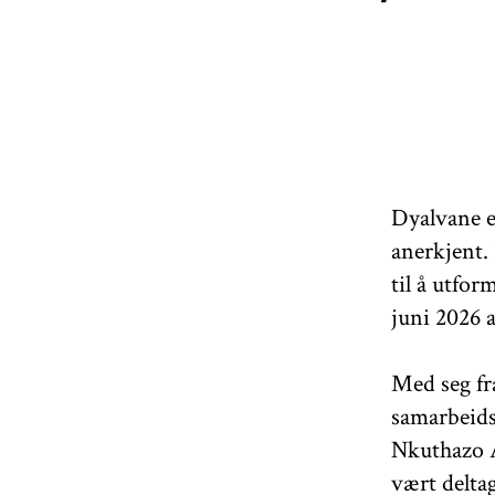
Dyalvane e
anerkjent.
til å utfo
juni 2026 
Med seg fr
samarbeids
Nkuthazo A
vært delta