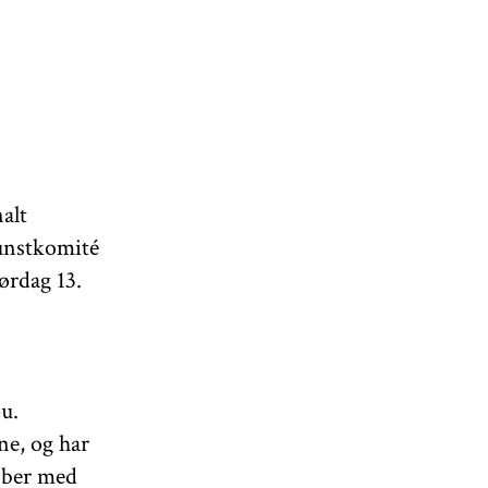
alt
unstkomité
ørdag 13.
u.
ne, og har
bber med