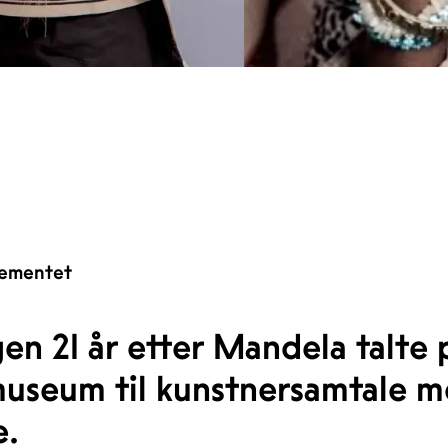
ementet
en 21 år etter Mandela talte
useum til kunstnersamtale m
e.