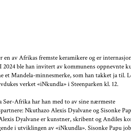
r en av Afrikas fremste keramikere og er internasjon
 I 2024 ble han invitert av kommunens oppnevnte k
rme et Mandela-minnesmerke, som han takket ja til. L
avdukes verket «iNkundla» i Steenparken kl. 12.
a Sør-Afrika har han med to av sine nærmeste
partnere: Nkuthazo Alexis Dyalvane og Sisonke Pap
lexis Dyalvane er kunstner, skribent og Andiles ko
gende i utviklingen av «iNkundla». Sisonke Papu jo