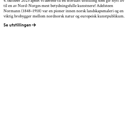
4. oktober 2025 åpnet vi dørene til en storslått utstilling som gir nytt liv
til en av Nord-Norges mest betydningsfulle kunstnere! Adelsteen
Normann (1848–1918) var en pioner innen norsk landskapsmaleri og en
viktig brobygger mellom nordnorsk natur og europeisk kunstpublikum.
Se utstillingen
ÅPNINGSTIDER
KONTAKT
Facebook
TROMSØ