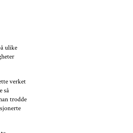
å ulike
gheter
ette verket
e så
 han trodde
usjonerte