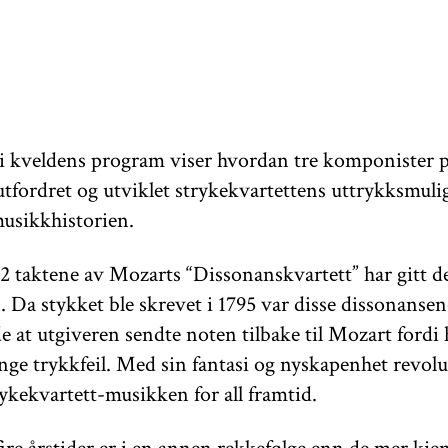
 kveldens program viser hvordan tre komponister p
utfordret og utviklet strykekvartettens uttrykksmuli
usikkhistorien.
22 taktene av Mozarts “Dissonanskvartett” har gitt d
n. Da stykket ble skrevet i 1795 var disse dissonansen
e at utgiveren sendte noten tilbake til Mozart fordi
nge trykkfeil. Med sin fantasi og nyskapenhet revol
ykekvartett-musikken for all framtid.