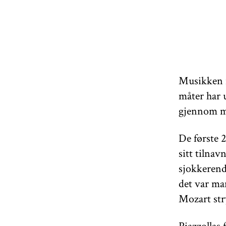
Musikken i
måter har 
gjennom m
De første 
sitt tilnav
sjokkerend
det var ma
Mozart str