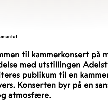
ementet
mmen til kammerkonsert på m
ndelse med utstillingen Adel
iteres publikum til en kamme
ers. Konserten byr på en sans
og atmosfære.