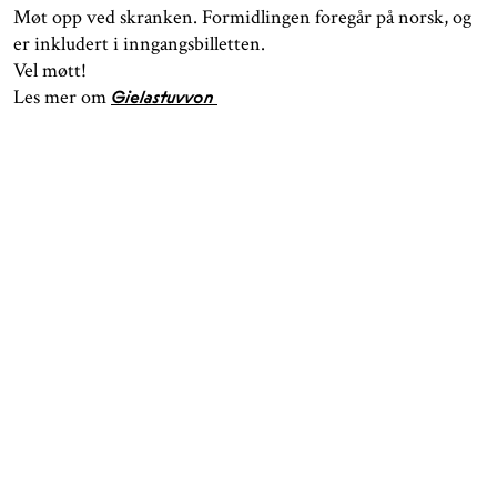
Møt opp ved skranken. Formidlingen foregår på norsk, og
er inkludert i inngangsbilletten.
Vel møtt!
Les mer om
Gielastuvvon
ÅPNINGSTIDER
KONTAKT
Facebook
TROMSØ