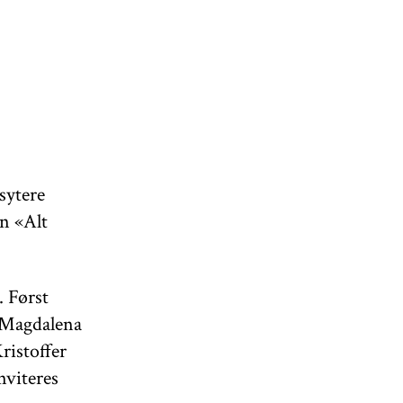
sytere
en «Alt
. Først
g Magdalena
ristoffer
viteres