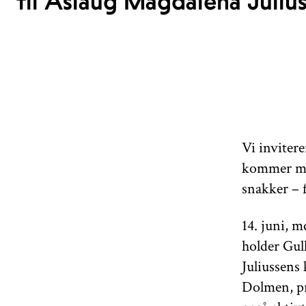
til Aslaug Magdalena Juliu
Vi invitere
kommer med
snakker – f
14. juni, m
holder Gul
Juliussens
Dolmen, pr