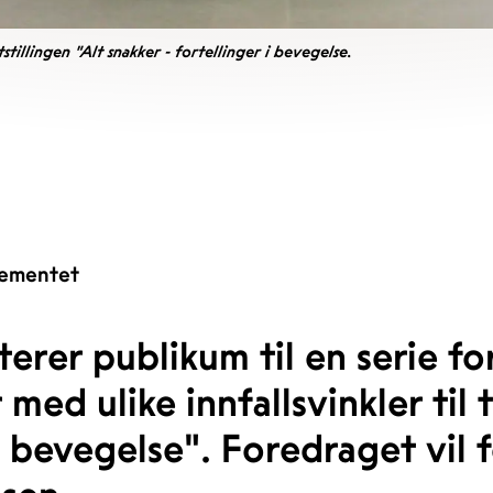
tillingen "Alt snakker - fortellinger i bevegelse.
ementet
iterer publikum til en serie f
d ulike innfallsvinkler til t
 i bevegelse". Foredraget vil