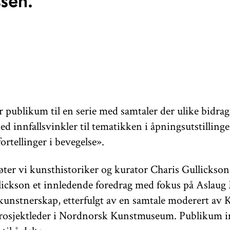
ssen.
r publikum til en serie med samtaler der ulike bidrag
 innfallsvinkler til tematikken i åpningsutstilling
ortellinger i bevegelse».
øter vi kunsthistoriker og kurator Charis Gullickson
lickson et innledende foredrag med fokus på Aslau
 kunstnerskap, etterfulgt av en samtale moderert av K
osjektleder i Nordnorsk Kunstmuseum. Publikum in