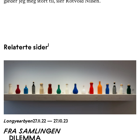
gleder jeg meg stort til, sier Rotvold Nilsen.
1
Relaterte sider
Longyearbyen
27.11.22 — 27.10.23
FRA SAMLINGEN
DILEMMA