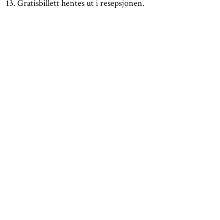
13. Gratisbillett hentes ut i resepsjonen.
ÅPNINGSTIDER
KONTAKT
Facebook
TROMSØ
Instagram
Nordnorsk Kunstmuseum
Tripadvisor
Sjøgata 1
Tromsø
BODØ