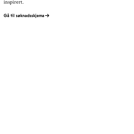
inspirert.
Gå til søknadsskjema
ÅPNINGSTIDER
KONTAKT
Facebook
TROMSØ
Instagram
Nordnorsk Kunstmuseum
Tripadvisor
Sjøgata 1