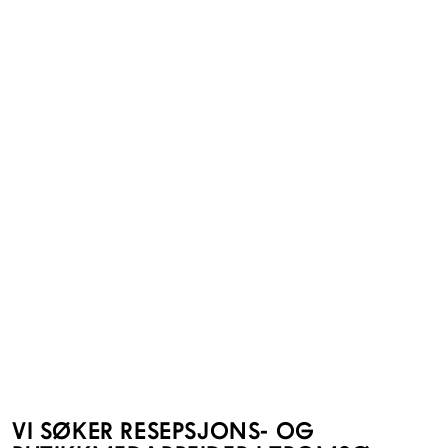
VI SØKER RESEPSJONS- OG