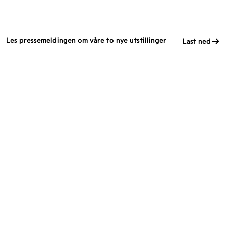
Les pressemeldingen om våre to nye utstillinger
Last ned
ÅPNINGSTIDER
KONTAKT
Facebook
TROMSØ