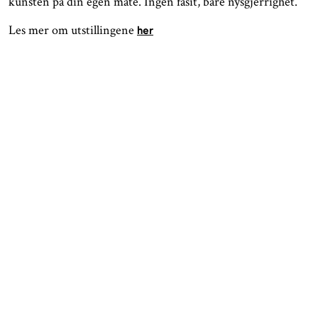
kunsten på din egen måte. Ingen fasit, bare nysgjerrighet.
Les mer om utstillingene
her
ÅPNINGSTIDER
KONTAKT
Facebook
TROMSØ
Instagram
Nordnorsk Kunstmuseum
Tripadvisor
Sjøgata 1