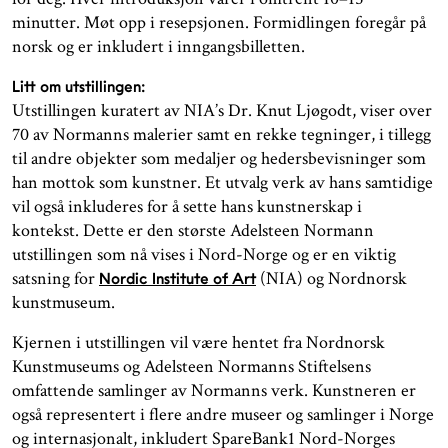
minutter. Møt opp i resepsjonen. Formidlingen foregår på
norsk og er inkludert i inngangsbilletten.
Litt om utstillingen:
Utstillingen kuratert av NIA’s Dr. Knut Ljøgodt, viser over
70 av Normanns malerier samt en rekke tegninger, i tillegg
til andre objekter som medaljer og hedersbevisninger som
han mottok som kunstner. Et utvalg verk av hans samtidige
vil også inkluderes for å sette hans kunstnerskap i
kontekst. Dette er den største Adelsteen Normann
utstillingen som nå vises i Nord-Norge og er en viktig
satsning for
(NIA) og Nordnorsk
Nordic Institute of Art
kunstmuseum.
Kjernen i utstillingen vil være hentet fra Nordnorsk
Kunstmuseums og Adelsteen Normanns Stiftelsens
omfattende samlinger av Normanns verk. Kunstneren er
også representert i flere andre museer og samlinger i Norge
og internasjonalt, inkludert SpareBank1 Nord-Norges