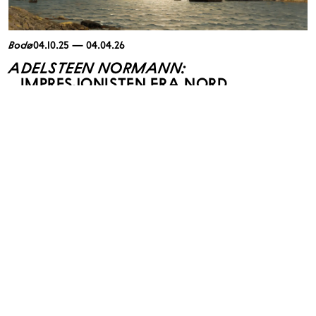
Bodø
04.10.25 — 04.04.26
ADELSTEEN NORMANN:
IMPRESJONISTEN FRA NORD
4. oktober 2025 åpnet vi dørene til en storslått utstilling som gir nytt liv
til en av Nord-Norges mest betydningsfulle kunstnere! Adelsteen
Normann (1848–1918) var en pioner innen norsk landskapsmaleri og en
viktig brobygger mellom nordnorsk natur og europeisk kunstpublikum.
Se utstillingen