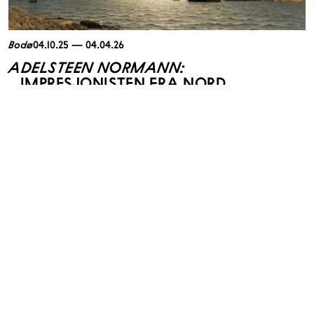
Bodø
04.10.25 — 04.04.26
ADELSTEEN NORMANN:
IMPRESJONISTEN FRA NORD
4. oktober 2025 åpnet vi dørene til en storslått utstilling som gir nytt liv
til en av Nord-Norges mest betydningsfulle kunstnere! Adelsteen
Normann (1848–1918) var en pioner innen norsk landskapsmaleri og en
viktig brobygger mellom nordnorsk natur og europeisk kunstpublikum.
Se utstillingen