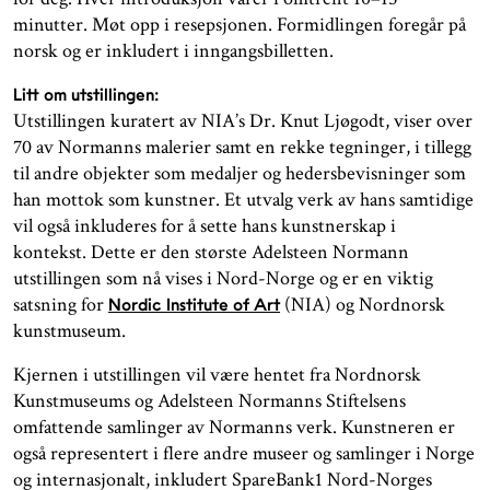
minutter. Møt opp i resepsjonen. Formidlingen foregår på
norsk og er inkludert i inngangsbilletten.
Litt om utstillingen:
Utstillingen kuratert av NIA’s Dr. Knut Ljøgodt, viser over
70 av Normanns malerier samt en rekke tegninger, i tillegg
til andre objekter som medaljer og hedersbevisninger som
han mottok som kunstner. Et utvalg verk av hans samtidige
vil også inkluderes for å sette hans kunstnerskap i
kontekst. Dette er den største Adelsteen Normann
utstillingen som nå vises i Nord-Norge og er en viktig
satsning for
(NIA) og Nordnorsk
Nordic Institute of Art
kunstmuseum.
Kjernen i utstillingen vil være hentet fra Nordnorsk
Kunstmuseums og Adelsteen Normanns Stiftelsens
omfattende samlinger av Normanns verk. Kunstneren er
også representert i flere andre museer og samlinger i Norge
og internasjonalt, inkludert SpareBank1 Nord-Norges