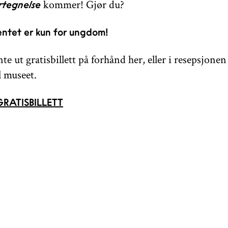
kommer! Gjør du?
rtegnelse
ntet er kun for ungdom!
e ut gratisbillett på forhånd her, eller i resepsjonen
l museet.
RATISBILLETT
ÅPNINGSTIDER