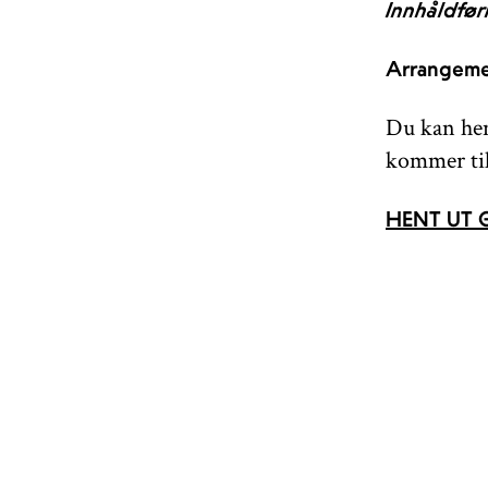
Innhåldfør
Arrangeme
Du kan hent
kommer ti
HENT UT G