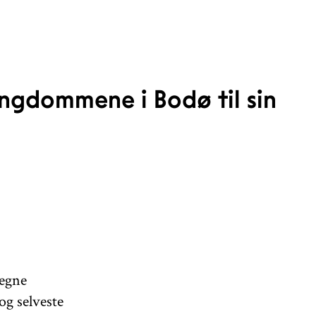
ungdommene i Bodø til sin
 egne
g selveste