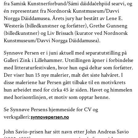
fra Samisk Kunstnerforbund/Sámi dáiddačehpiid searvi, og
én representant fra Nordnorsk Kunstmuseum/Davvi
Norgga Dáiddamusea. Årets jury har bestått av Lene E.
Westerås (billedkunstner og forfatter), Grethe Gunneng
(billedkunstner) og Liv Brissach (kurator ved Nordnorsk
Kunstmuseum/Davvi Norgga Dáiddamusea).
Synnøve Persen er i juni aktuell med separatutstilling på
Galleri Zink i Lillehammer. Utstillingen åpner i forbindelse
med litteraturfestivalen, hvor hun også deltar som forfatter.
Der viser hun 15 nye malerier, malt det siste halvåret. I
disse maleriene har Persen gått tilbake til en motivkrets
hun arbeidet med for cirka 45 år siden. Havet og himmelen
med horisontlinjen, et motiv som opptar henne.
Se Synnøve Persens hjemmeside for CV og
verksgalleri:
synnovepersen.no
John Savio-prisen har sitt navn etter John Andreas Savio