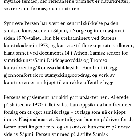
mytiske temaer, der referansene primært er naturkrefter,
snarere enn formasjoner i naturen.
Synnøve Persen har vært en sentral skikkelse på den
samiske kunstscenen i Sápmi, i Norge og internasjonalt
siden 1970-tallet. Hun ble uteksaminert ved Statens
kunstakademi i 1978, og kan vise til flere separatutstillinger,
blant annet ved documenta 14 i Athen, Samisk senter for
samtidskunst/Sámi Dáiddaguovddáš og Tromsø
kunstforening/Romssa dáiddassida. Hun har i tillegg
gjennomført flere utsmykkingsoppdrag, og verk av
kunstneren er innkjøpt til en rekke offentlig bygg.
Persens engasjement har aldri gått upåaktet hen. Allerede
på slutten av 1970-tallet vakte hun oppsikt da hun fremmet
forslag om et eget samisk flagg – et flagg som nå er kjøpt
inn av Nasjonalmuseet. Samtidig var hun en pådriver for de
første utstillingene med og av samiske kunstnere på norsk
side av Sápmi. Persen var med på å stifte Samisk