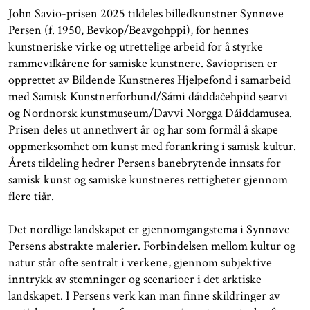
John Savio-prisen 2025 tildeles billedkunstner Synnøve
Persen (f. 1950, Bevkop/Beavgohppi), for hennes
kunstneriske virke og utrettelige arbeid for å styrke
rammevilkårene for samiske kunstnere. Savioprisen er
opprettet av Bildende Kunstneres Hjelpefond i samarbeid
med Samisk Kunstnerforbund/Sámi dáiddačehpiid searvi
og Nordnorsk kunstmuseum/Davvi Norgga Dáiddamusea.
Prisen deles ut annethvert år og har som formål å skape
oppmerksomhet om kunst med forankring i samisk kultur.
Årets tildeling hedrer Persens banebrytende innsats for
samisk kunst og samiske kunstneres rettigheter gjennom
flere tiår.
Det nordlige landskapet er gjennomgangstema i Synnøve
Persens abstrakte malerier. Forbindelsen mellom kultur og
natur står ofte sentralt i verkene, gjennom subjektive
inntrykk av stemninger og scenarioer i det arktiske
landskapet. I Persens verk kan man finne skildringer av