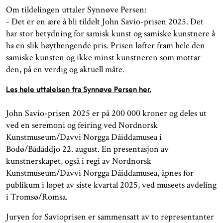
Om tildelingen uttaler Synnøve Persen:
- Det er en ære å bli tildelt John Savio-prisen 2025. Det
har stor betydning for samisk kunst og samiske kunstnere å
ha en slik høythengende pris. Prisen løfter fram hele den
samiske kunsten og ikke minst kunstneren som mottar
den, på en verdig og aktuell måte.
Les hele uttalelsen fra Synnøve Persen her.
John Savio-prisen 2025 er på 200 000 kroner og deles ut
ved en seremoni og feiring ved Nordnorsk
Kunstmuseum/Davvi Norgga Dáiddamusea i
Bodø/Bådåddjo 22. august. En presentasjon av
kunstnerskapet, også i regi av Nordnorsk
Kunstmuseum/Davvi Norgga Dáiddamusea, åpnes for
publikum i løpet av siste kvartal 2025, ved museets avdeling
i Tromsø/Romsa.
Juryen for Savioprisen er sammensatt av to representanter