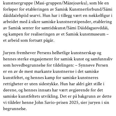
kunstnergruppe (Masi-gruppen/Mázejoavku), som ble en
forløper for etableringen av Samisk Kunstnerforbund/Sámi
dáiddačehpiid searvi. Hun har i tillegg vært en nøkkelfigur i
arbeidet med å sikre samiske kunstnerstipender, etablering
av Samisk senter for samtidskunst/Sámi Dáiddaguovddáš,
og kampen for realiseringen av et Samisk kunstmuseum –
et arbeid som fortsatt pågår.
Juryen fremhever Persens helhetlige kunstnerskap og
hennes sterke engasjement for samisk kunst og samfunnsliv
som hovedbegrunnelse for tildelingen: – Synnøve Persen
er en av de mest markante kunstnerne i det samiske
kunstfeltet, og hennes kamp for samiske kunstneres
rettigheter er uten sidestykke. Hun har aldri gått stille i
dørene, og hennes innsats har vært avgjørende for det
samiske kunstfeltets utvikling. Det er på bakgrunn av dette
vi tildeler henne John Savio-prisen 2025, sier juryen i sin
begrunnelse.