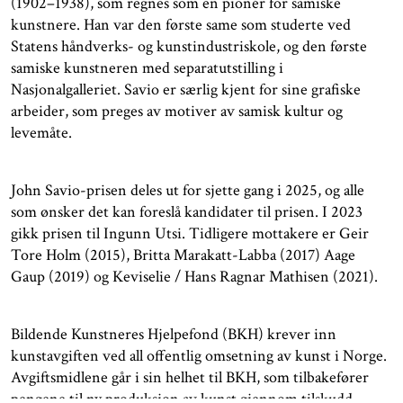
(1902–1938), som regnes som en pionér for samiske
kunstnere. Han var den første same som studerte ved
Statens håndverks- og kunstindustriskole, og den første
samiske kunstneren med separatutstilling i
Nasjonalgalleriet. Savio er særlig kjent for sine grafiske
arbeider, som preges av motiver av samisk kultur og
levemåte.
John Savio-prisen deles ut for sjette gang i 2025, og alle
som ønsker det kan foreslå kandidater til prisen. I 2023
gikk prisen til Ingunn Utsi. Tidligere mottakere er Geir
Tore Holm (2015), Britta Marakatt-Labba (2017) Aage
Gaup (2019) og Keviselie / Hans Ragnar Mathisen (2021).
Bildende Kunstneres Hjelpefond (BKH) krever inn
kunstavgiften ved all offentlig omsetning av kunst i Norge.
Avgiftsmidlene går i sin helhet til BKH, som tilbakefører
pengene til ny produksjon av kunst gjennom tilskudd,