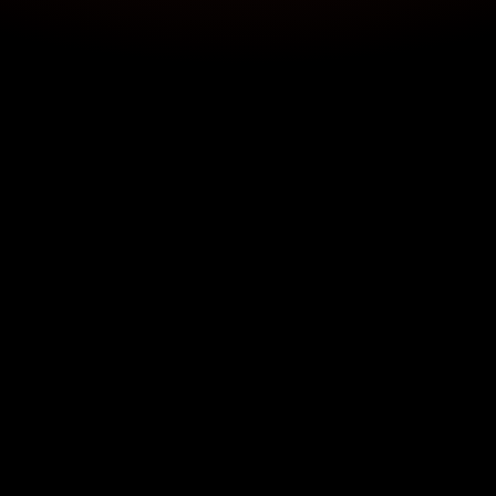
Om arrangementet
Musikk er ekkoet av menneskehetens
reise. I dette programmet tar vi deg med på
en musikalsk reise gjennom jordens skapelse,
sett gjennom øynene til komponistene og
musikerene. I en verden som alltid fyller oss
med undring over dens enkle skjønnhet
gjennom tidene.