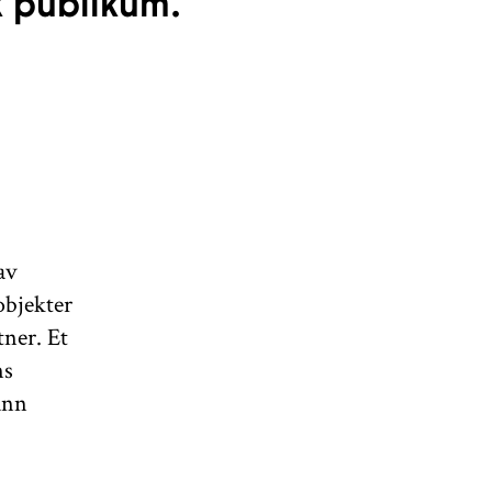
k publikum.
av
objekter
ner. Et
ns
ann
.