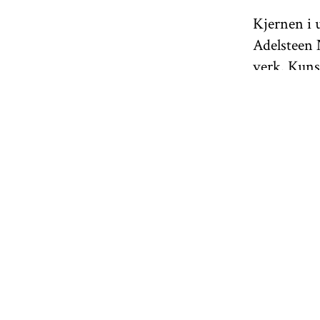
Kjernen i 
Adelsteen 
verk. Kuns
Norge og i
kunststift
KODE Berge
Omvisninge
møtt!