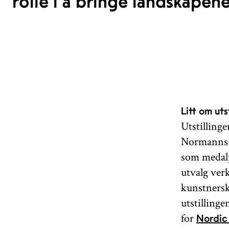
rolle i å bringe landskapen
Litt om uts
Utstilling
Normanns m
som medalj
utvalg verk
kunstnersk
utstilling
for
Nordic 