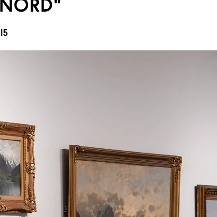
 NORD"
:15