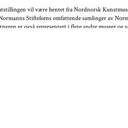
utstillingen vil være hentet fra Nordnorsk Kunstmu
Normanns Stiftelsens omfattende samlinger av Nor
tneren er også representert i flere andre museer og s
nternasjonalt, inkludert SpareBank1 Nord-Norges
else, samt Nasjonalmuseet, Oslo, De Kongelige Samlin
n og flere museer og private samlinger.
n vil foregå på norsk og er inkludert i inngangsbille