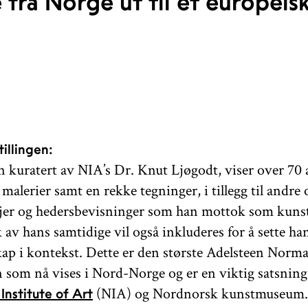
e fra Norge ut til et europeis
tillingen:
en kuratert av NIA’s Dr. Knut Ljøgodt, viser over 70 
alerier samt en rekke tegninger, i tillegg til andre 
er og hedersbevisninger som han mottok som kunst
 av hans samtidige vil også inkluderes for å sette ha
ap i kontekst. Dette er den største Adelsteen Norm
en som nå vises i Nord-Norge og er en viktig satsning
(NIA) og Nordnorsk kunstmuseum
Institute of Art