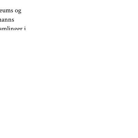
seums og
manns
amlinger i
ger, Oslo,
tten. Vel