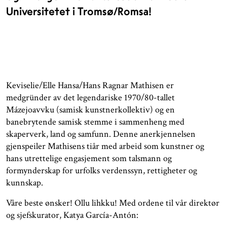
Universitetet i Tromsø/Romsa!
Keviselie/Elle Hansa/Hans Ragnar Mathisen er
medgründer av det legendariske 1970/80-tallet
Mázejoavvku (samisk kunstnerkollektiv) og en
banebrytende samisk stemme i sammenheng med
skaperverk, land og samfunn. Denne anerkjennelsen
gjenspeiler Mathisens tiår med arbeid som kunstner og
hans utrettelige engasjement som talsmann og
formynderskap for urfolks verdenssyn, rettigheter og
kunnskap.
Våre beste ønsker! Ollu lihkku! Med ordene til vår direktør
og sjefskurator, Katya García-Antón: