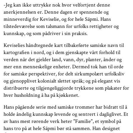
-Jeg kan ikke uttrykke nok hvor velfortjent denne
anerkjennelsen er. Denne dagen er spennende og
minneverdig for Keviselie, og for hele Sápmi. Hans
tilstedeværelse som talsmann for urfolks rettigheter og
kunnskap, og som pådriver i sin praksis.
Keviselies håndtegnede kart tilbakeførte samiske navn til
kartografien i nord, og i dem gjenskapte vårt forhold til
verden når det gjelder land, vann, dyr, planter, ånder og
mer enn menneskelige enheter. Dermed tok han til orde
for samiske perspektiver, for delt sirkumpolært urfolksliv
og gjenopplivet kolonialt slettet språk; og på elegant vis
distribuerte og tilgjengeliggjorde trykkene som plakater for
hver husholdning å ha på kjøkkenet.
Hans pågående serie med samiske trommer har bidratt til å
holde åndelig kunnskap levende og sentrert i dagliglivet. Et
av hans mest rørende verk heter "Familie", et symbol på
hans tro på at hele Sápmi bør stå sammen. Han designet