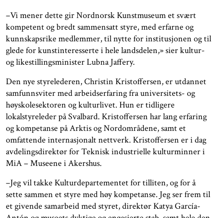
–Vi mener dette gir Nordnorsk Kunstmuseum et svært
kompetent og bredt sammensatt styre, med erfarne og
kunnskapsrike medlemmer, til nytte for institusjonen og til
glede for kunstinteresserte i hele landsdelen,» sier kultur-
og likestillingsminister Lubna Jaffery.
Den nye styrelederen, Christin Kristoffersen, er utdannet
samfunnsviter med arbeidserfaring fra universitets- og
høyskolesektoren og kulturlivet. Hun er tidligere
lokalstyreleder på Svalbard. Kristoffersen har lang erfaring
og kompetanse på Arktis og Nordområdene, samt et
omfattende internasjonalt nettverk. Kristoffersen er i dag
avdelingsdirektør for Teknisk industrielle kulturminner i
MiA – Museene i Akershus.
–Jeg vil takke Kulturdepartementet for tilliten, og for å
sette sammen et styre med høy kompetanse. Jeg ser frem til
et givende samarbeid med styret, direktør Katya García-
Antón og museets dyktige og engasjerte stab, samt hele den