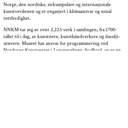
Norge, den nordiske, sirkumpolare og internasjonale
kunstverdenen og er engasjert i klimaansvar og sosial
rettferdighet.
NNKM tar seg av over 2,225 verk i samlingen, fra 1700-
tallet til i dag, av kunstnere, kunsthåndverkere og duodji-
utøvere. Museet har ansvar for programmering ved
Nordover Kunstsenter i Longyearbyen, Svalbard, og er en
av nøkkelpartnerne til residensprogrammet Artica
Svalbard. NNKM åpner nytt museum i Bodø i 2024 og har
pågående samarbeid med partnere i Finnmark. Planer for
et nytt museumsbygg i Tromsø/Romsa, delt med Arktisk
Filharmoni, er under utvikling med Tromsø
kommune/Romssa suohkan og KUD.
For kommentar eller nærmere informasjon, kontakt:
Styreleder Christin Kristoffersen, tlf.: 92412634
Direktør Katya García-Antón, tlf.: 46974036
Mandag 26. februar 2024