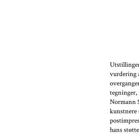
Utstilling
vurdering 
overgangen
tegninger,
Normann St
kunstnere 
postimpres
hans støtt