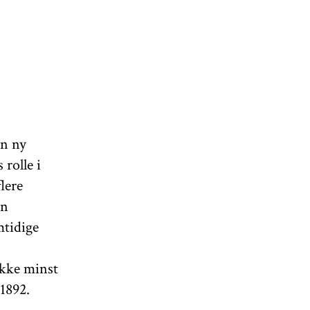
en ny
rolle i
lere
en
mtidige
ikke minst
1892.