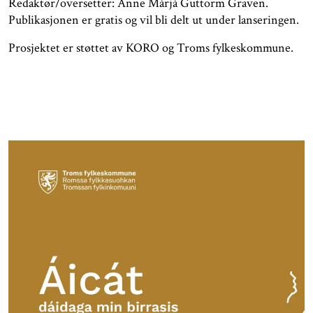
Redaktør/oversetter: Ánne Márjá Guttorm Graven.
Publikasjonen er gratis og vil bli delt ut under lanseringen.
Prosjektet er støttet av KORO og Troms fylkeskommune.