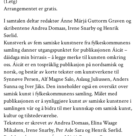
(1.etg)
Arrangementet er gratis.
I samtalen deltar redaktør Ánne Márjá Guttorm Graven og
skribentene Andrea Domaas, Irene Snarby og Henrik
Sørlid.
Kunstverk av fem samiske kunstnere fra fylkeskommunens
samling danner utgangspunktet for publikasjonen Áicát –
dáidaga min birrasis – å legge merke til kunsten omkring
oss. Áicát er en tospråklig publikasjon på nordsamisk og
norsk, og består av korte tekster om kunstverkene til
Synnøve Persen, Alf Magne Salo, Aslaug Juliussen, Anders
Sunna og Iver Jåks. Den inneholder også en oversikt over
samisk kunst i fylkeskommunens samling. Målet med
publikasjonen er å synliggjøre kunst av samiske kunstnere i
samlingen vår og å bidra til mer kunnskap om samisk kunst,
kultur og tilstedeværelse.
Tekstene er skrevet av Andrea Domaas, Elina Waage
Mikalsen, Irene Snarby, Per Asle Sara og Henrik Sørlid.