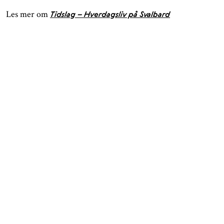
Les mer om
Tidslag – Hverdagsliv på Svalbard
ÅPNINGSTIDER
KONTAKT
Facebook
TROMSØ
Instagram
Nordnorsk Kunstmuseum
Tripadvisor
Sjøgata 1
Tromsø