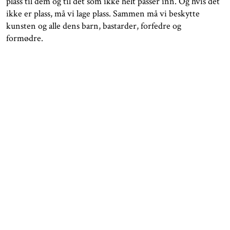
plass til dem og til det som ikke helt passer inn. Og hvis det
ikke er plass, må vi lage plass. Sammen må vi beskytte
kunsten og alle dens barn, bastarder, forfedre og
formødre.
På alle nivåer.
Den største risikoen i en risikoanalyse bør være å ikke ta
kunst og kunstnere på alvor. Det kan være vanskelig og
komplisert at den ikke alltid får plass i alle Excel-arkene,
eller en standardisert mal. Men hvis man vil snakke om
tidens romantiske tallspråk, har kunsten en merverdi. Det
har den hatt siden istidsstudioenes røde dyr.
Men det viktigste i livet er faktisk ikke målbart. Suksess
handler ikke alltid om hvorvidt kritikerne er fornøyde,
eller at vi slår publikumsrekorder. Det er like viktig å tørre
å tenke nye ting. Være kritisk. Bryte ny mark. Lytte til
magefølelsen. Gi plass til det du ennå ikke forstår.