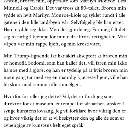
Anton, broren min, opptrådte som Marilyn Monroe, Liza
Minnelli og Carola. Det var tross alt 80-tallet. Broren min
sydde en hvit Marilyn Monroe-kjole og syklet rundt i alle
gatene i den lille landsbyen vår. Selvfølgelig ble han ertet.
Han brydde seg ikke. Men det gjorde jeg. For meg falt det
seg naturlig å kjempe for min eldre brors rettigheter. Mitt
våpen var min rappe kjeft, og min kreativitet.
Min Trump-lignende far har aldri akseptert at broren min
er homofil. Sodomi, som han kaller det, vill faren min ikke
ha noe med å gjøre, og han er tydelig på at hvis broren min
noen gang tar med seg en mannlig kjæreste hjem, ville han
bli skutt med samme rifle som elgen.
Hvorfor forteller jeg dette? Vel, det er fordi jeg som
direktør for et museum, et tempel for sårbarhet, ønsker å
synge kunstens lovsang. Jeg vil forklare hvor viktig den er,
og hvor viktig det er at vi beskytter den og alle de som er
avhengige av kunstens helt eget språk.