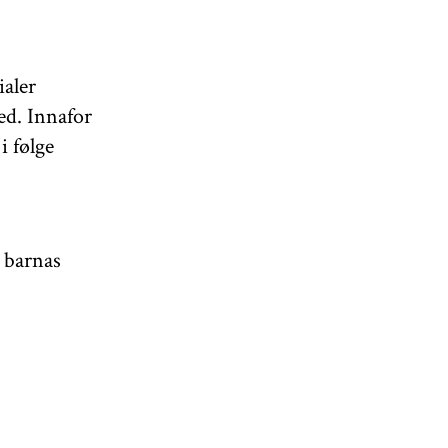
ialer
ed. Innafor
 følge
t barnas