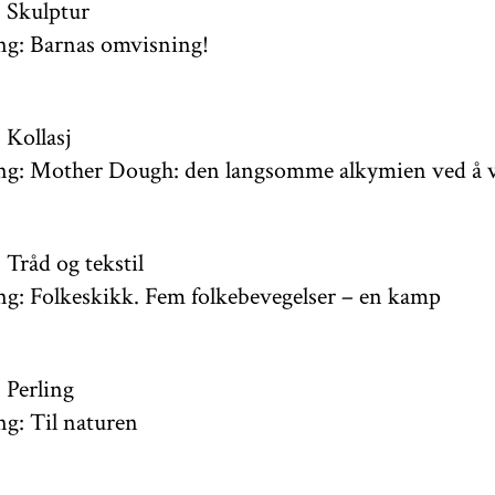
: Skulptur
ng: Barnas omvisning!
 Kollasj
ng: Mother Dough: den langsomme alkymien ved å 
 Tråd og tekstil
g: Folkeskikk. Fem folkebevegelser – en kamp
 Perling
g: Til naturen