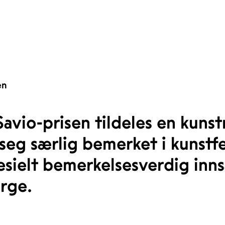
en
avio-prisen tildeles en kuns
seg særlig bemerket i kunstfel
sielt bemerkelsesverdig inns
orge.