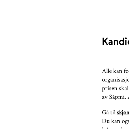
Kandid
Alle kan fo
organisasj
prisen skal
av Sápmi. A
Gå til
skje
Du kan også