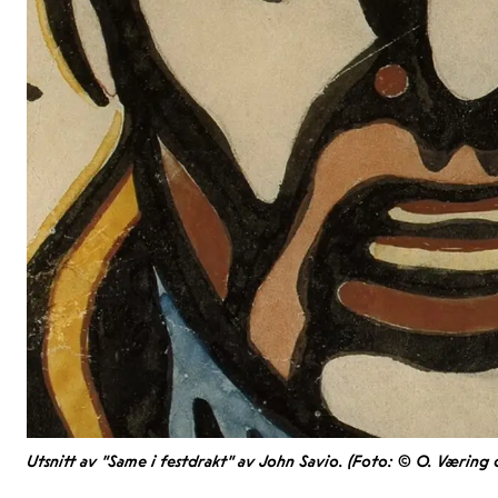
Utsnitt av "Same i festdrakt" av John Savio. (Foto: © O. Væring 