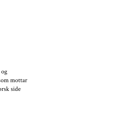
 og
 som mottar
orsk side