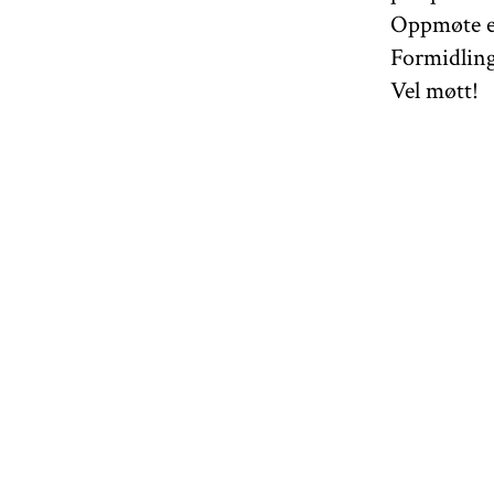
Oppmøte er
Formidling
Vel møtt!
Les mer om