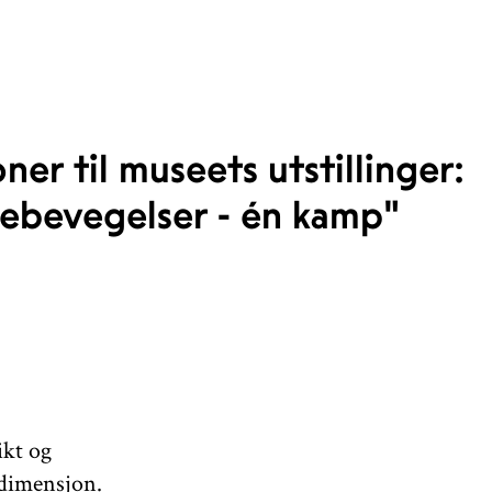
er til museets utstillinger:
kebevegelser - én kamp"
ikt og
 dimensjon.