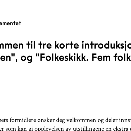
ementet
men til tre korte introduksjon
ren", og "Folkeskikk. Fem fol
ets formidlere ønsker deg velkommen og deler inns
er som kan gi opplevelsen av utstillingene en ekstra