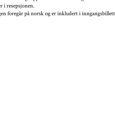
 i resepsjonen.
en foregår på norsk og er inkludert i inngangsbillet
 utstillinger
her
ÅPNINGSTIDER
KONTAKT