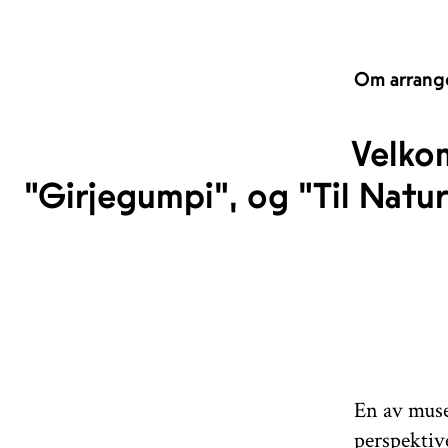
Om arrang
Velkom
"Girjegumpi", og "Til Natu
En av muse
perspektiv