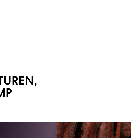
TUREN,
MP