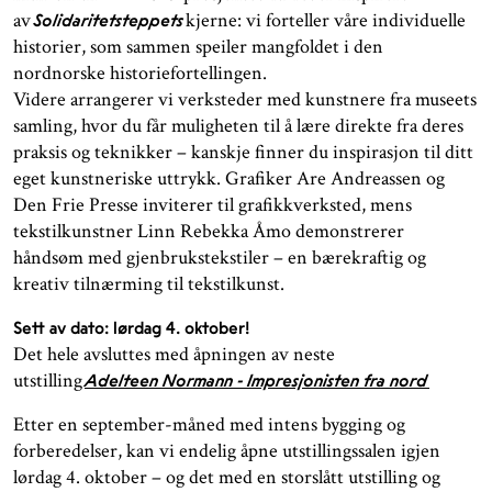
av
kjerne: vi forteller våre individuelle
Solidaritetsteppets
historier, som sammen speiler mangfoldet i den
nordnorske historiefortellingen.
Videre arrangerer vi verksteder med kunstnere fra museets
samling, hvor du får muligheten til å lære direkte fra deres
praksis og teknikker – kanskje finner du inspirasjon til ditt
eget kunstneriske uttrykk. Grafiker Are Andreassen og
Den Frie Presse inviterer til grafikkverksted, mens
tekstilkunstner Linn Rebekka Åmo demonstrerer
håndsøm med gjenbrukstekstiler – en bærekraftig og
kreativ tilnærming til tekstilkunst.
Sett av dato: lørdag 4. oktober!
Det hele avsluttes med åpningen av neste
utstilling
Adelteen Normann - Impresjonisten fra nord
Etter en september-måned med intens bygging og
forberedelser, kan vi endelig åpne utstillingssalen igjen
lørdag 4. oktober – og det med en storslått utstilling og