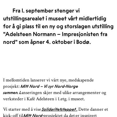
Fra 1. september stenger vi
utstillingsarealet i museet vårt midlertidig
for å gi plass til en ny og storslagen utstilling
"Adelsteen Normann – Impresjonisten fra
nord" som åpner 4. oktober i Bodø.
I mellomtiden lanserer vi vårt nye, medskapende
prosjekt:
Mitt Nord – Vi syr Nord-Norge
anseringen skjer med ulike arrangementer og
sammen. L
verksteder i Kafé Adelsteen i 1.etg. i museet.
Vi starter med å vise
Dette danner et
Solidaritetsteppet
.
kick-off til
prosjektet da det
er inspirert
Mitt Nord-