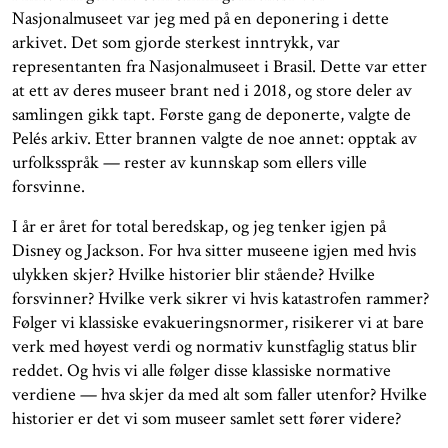
Nasjonalmuseet var jeg med på en deponering i dette
arkivet. Det som gjorde sterkest inntrykk, var
representanten fra Nasjonalmuseet i Brasil. Dette var etter
at ett av deres museer brant ned i 2018, og store deler av
samlingen gikk tapt. Første gang de deponerte, valgte de
Pelés arkiv. Etter brannen valgte de noe annet: opptak av
urfolksspråk — rester av kunnskap som ellers ville
forsvinne.
I år er året for total beredskap, og jeg tenker igjen på
Disney og Jackson. For hva sitter museene igjen med hvis
ulykken skjer? Hvilke historier blir stående? Hvilke
forsvinner? Hvilke verk sikrer vi hvis katastrofen rammer?
Følger vi klassiske evakueringsnormer, risikerer vi at bare
verk med høyest verdi og normativ kunstfaglig status blir
reddet. Og hvis vi alle følger disse klassiske normative
verdiene — hva skjer da med alt som faller utenfor? Hvilke
historier er det vi som museer samlet sett fører videre?