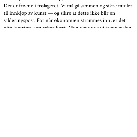
Det er frøene i frølageret. Vi må gå sammen og sikre midler
til innkjøp av kunst — og sikre at dette ikke blir en
salderingspost. For når økonomien strammes inn, er det
ofte kunsten som ryker først. Men det er da vi trenger den
mest. Uten ressurser mister vi historiene som ikke roper
høyest, men som bærer kunnskap verden ikke har råd til å
miste.
Dette handler om hvem vi er som samfunn — og hvem vi
ønsker å være. Om hvilke stemmer som får bli hørt når
fremtiden en dag skal lese vår tid. Om beredskap,
demokrati og ansvar.
For uten samlingene våre står vi igjen med et tomrom.
Med stillhet der det skulle vært stemmer. Med blindsoner
der det skulle vært innsikt. Med Disney og Jackson som
menneskehetens eneste vitner.