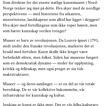
Som direktør for det eneste statlige kunstmuseet i Nord-
Norge tenker jeg mye på dette. Hva skjer med de nordlige
perspektivene — med historiene fra utkanten,
minoritetene, landskapene som alltid har ligget i skyggen?
Hva skjer med fortellingene som ikke roper høyest, men
som bærer kunnskap verden trenger?
Museer er barn av revolusjonen. Da Louvre åpnet i 1793,
midt under den franske revolusjonen, markerte det et
brudd med fortiden: Kunst skulle ikke lenger være
forbeholdt eliten, men folket. Siden har museene fungert
som en demokratisk dynamo — steder for opplysning,
kritikk og fellesskap, men også preget av sin tids
maktstrukturer.
Museer — og deres samlinger — er en del av vår totale
beredskap. De er vår kollektive hukommelse, vår
infrastruktur for kunnskap og kultur.
Innkjøp av kunst er ikke pynt. Det er vår felles kulturarv.