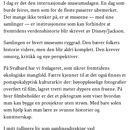
I dag er det den internasjonale museumsdagen. En dag som
burde feires, men som for de fleste passerer ubemerket.
Det mange ikke tenker på, er at museene — med sine
samlinger — er institusjonene som kan forhindre at
fremtidens verdenshistorie blir skrevet av Disney/Jackson.
Samlingen er hvert museums ryggrad. Den bærer folkets
historie videre, men den blir aldri komplett. Den krever
omsorg, kritikk og nye perspektiver.
På Svalbard har vi frølageret, som sikrer fremtidens
økologiske mangfold. Færre kjenner til at det også finnes et
postapokalyptisk kulturarkiv der: høyoppløselige fotografier
overført til film, lagret tretti meter dypere enn frøene. På
hver filmbeholder er det et piktogram som viser hvordan
man kan bygge en prosjektor uten strøm. Med bare solen
som hjelp kan man lære av svunne historier og
kunstnerskap.
I mitt tidligere liv som samlingsdirektør ved