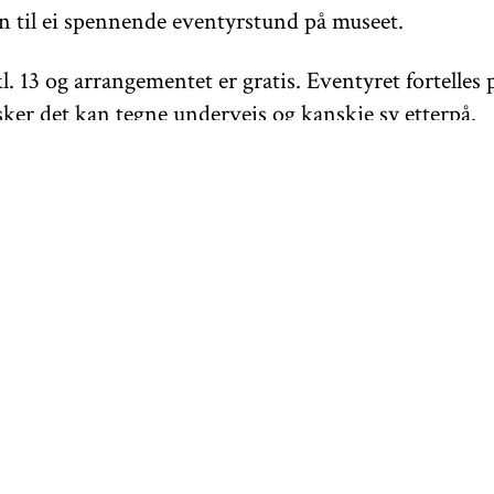
til ei spennende eventyrstund på museet.
kl. 13 og arrangementet er gratis. Eventyret fortelles
ker det kan tegne underveis og kanskje sy etterpå.
ÅPNINGSTIDER
KONTAKT
Facebook