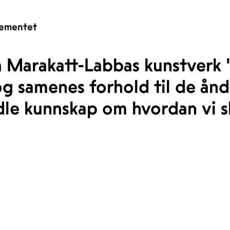
ementet
ta Marakatt-Labbas kunstverk 
 og samenes forhold til de ån
idle kunnskap om hvordan vi 