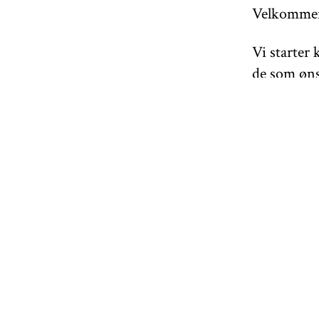
Velkommen 
Vi starter 
de som øns