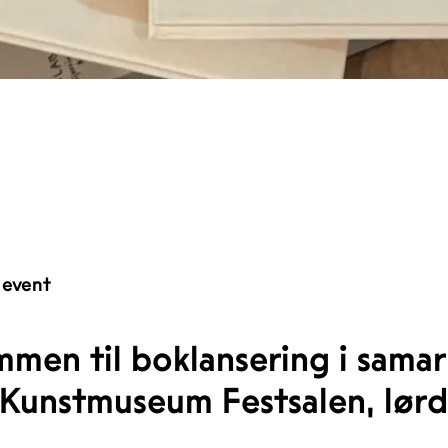
 event
mmen til boklansering i sama
unstmuseum Festsalen, lørdag 