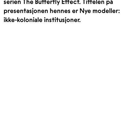
serien The Butterfly Effect. Tittelen på
presentasjonen hennes er Nye modeller:
ikke-koloniale institusjoner.
OPENING HOURS
CONTACT
Facebook
TROMSØ
Instagram
Northern Norwegian Art