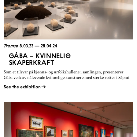
Tromsø
18.03.23 — 28.04.24
GÁBA – KVINNELIG
SKAPERKRAFT
Som et tilsvar på kjønns- og urfolkshullene i samlingen, presenterer
Gába verk av nålevende kvinnelige kunstnere med sterke røtter i Sápmi.
See the exhibition