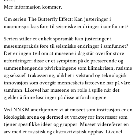
Mer informasjon kommer.
Om serien The Butterfly Effect: Kan justeringer i
museumspraksis føre til seismiske endringer i samfunnet?
Serien stiller et enkelt spørsmål: Kan justeringer i
museumspraksis føre til seismiske endringer i samfunnet?
Det er ingen tvil om at museene i dag står overfor store
utfordringer; disse er et symptom på de presserende og
sammenhengende påvirkningene som klimakrisen, rasisme
og seksuell trakassering, ulikhet i velstand og teknologisk
innovasjon som overgår menneskets fatteevne har på våre
samfunn. Likevel har museene en rolle å spille når det
gjelder å finne løsninger på disse utfordringene.
Ved NNKM anerkjenner vi at museet som institusjon er en
ideologisk arena og dermed et verktøy for interesser som
tjener spesifikke idéer og grupper. Museet viderefører en
arv med et rasistisk og ekstraktivistisk opphav. Likevel