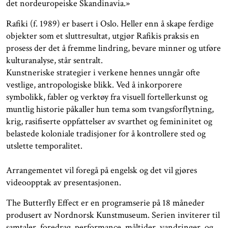
det nordeuropeiske Skandinavia.»
Rafiki (f. 1989) er basert i Oslo. Heller enn å skape ferdige
objekter som et sluttresultat, utgjør Rafikis praksis en
prosess der det å fremme lindring, bevare minner og utføre
kulturanalyse, står sentralt.
Kunstneriske strategier i verkene hennes unngår ofte
vestlige, antropologiske blikk. Ved å inkorporere
symbolikk, fabler og verktøy fra visuell fortellerkunst og
muntlig historie påkaller hun tema som tvangsforflytning,
krig, rasifiserte oppfattelser av svarthet og femininitet og
belastede koloniale tradisjoner for å kontrollere sted og
utslette temporalitet.
Arrangementet vil foregå på engelsk og det vil gjøres
videoopptak av presentasjonen.
The Butterfly Effect er en programserie på 18 måneder
produsert av Nordnorsk Kunstmuseum. Serien inviterer til
samtaler, foredrag, performance, måltider, vandringer, og